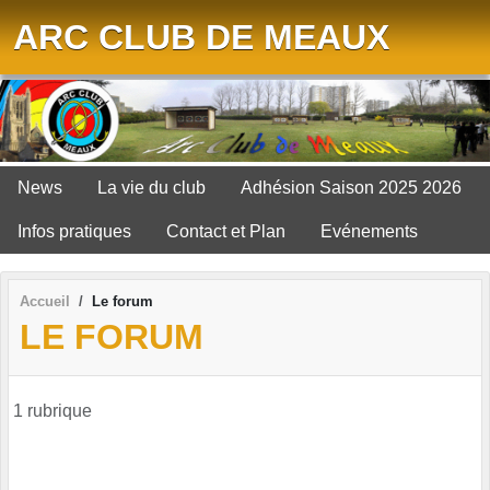
Panneau de gestion des cookies
ARC CLUB DE MEAUX
News
La vie du club
Adhésion Saison 2025 2026
Infos pratiques
Contact et Plan
Evénements
Accueil
Le forum
LE FORUM
1 rubrique